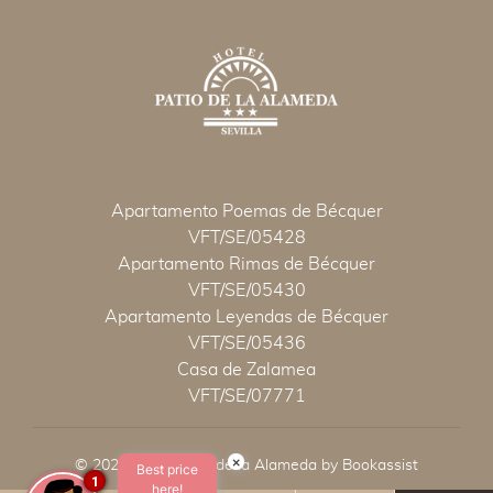
Apartamento Poemas de Bécquer
VFT/SE/05428
Apartamento Rimas de Bécquer
VFT/SE/05430
Apartamento Leyendas de Bécquer
VFT/SE/05436
Casa de Zalamea
VFT/SE/07771
×
© 2026 Hotel Patio de la Alameda by Bookassist
Best price
1
here!