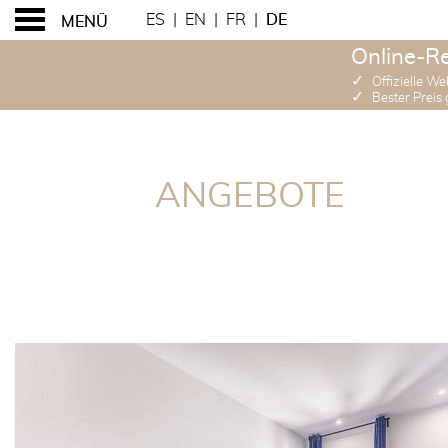
ES
|
EN
|
FR
|
DE
MENÜ
Online-R
✓
Offizielle We
✓
Bester Preis 
ANGEBOTE
ANGEBOTE
ANGEBOTE