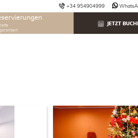
+34 954904999
WhatsA
eservierungen
JETZT BUCH
bsite
garantiert