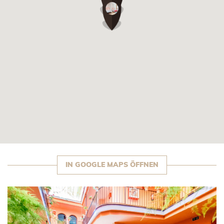
Das Hotel Patio de la Alameda
dem 19. Jahrhundert, in dem 
Antonio Susillo lebte und das h
Hotel mit eigenem Charakter u
IN GOOGLE MAPS ÖFFNEN
FEATURED